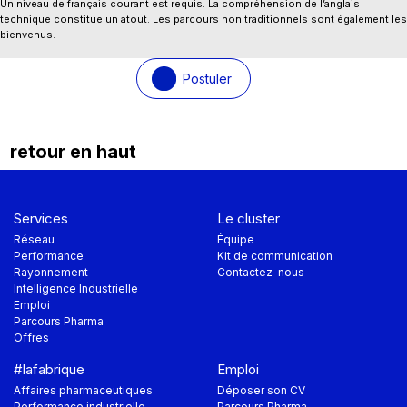
Un niveau de français courant est requis. La compréhension de l’anglais
technique constitue un atout. Les parcours non traditionnels sont également les
bienvenus.
Postuler
retour en haut
Services
Le cluster
Réseau
Équipe
Performance
Kit de communication
Rayonnement
Contactez-nous
Intelligence Industrielle
Emploi
Parcours Pharma
Offres
#lafabrique
Emploi
Affaires pharmaceutiques
Déposer son CV
Performance industrielle
Parcours Pharma