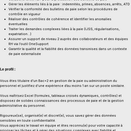
Gérer les éléments liés à la paie : indemnités, primes, absences, arrêts, ATD
Vérifier la conformité des bulletins de paie selon les procédures de
contrôle en vigueur
Réaliser des contrôles de cohérence et identifier les anomalies
éventuelles
Traiter les demandes complexes liées à la paie (IJSS, régularisations,
expatriation…)
Assurer un support de niveau 2 auprès des collaborateurs et des équipes
RH via l’outil OneSupport
Garantir la qualité et la fiabilité des données transmises dans un contexte
de paie externalisée
Le profil :
Vous êtes titulaire d’un Bac+2 en gestion de la paie ou administration du
personnel et justifiez d’une expérience d’au moins 1 an sur un poste similaire.
​Vous maîtrisez Excel (formules, tableaux croisés dynamiques, contrôles) et
disposez de solides connaissances des processus de paie et de la gestion
administrative du personnel.
​Rigoureux(se), organisé(e) et discret(e), vous savez gérer des données
sensibles en toute confidentialité.
Vous appréciez le travail en équipe et êtes reconnu(e) pour votre capacité à
prioriser les tâches et à gérer des situations complexes avec fiabilité et