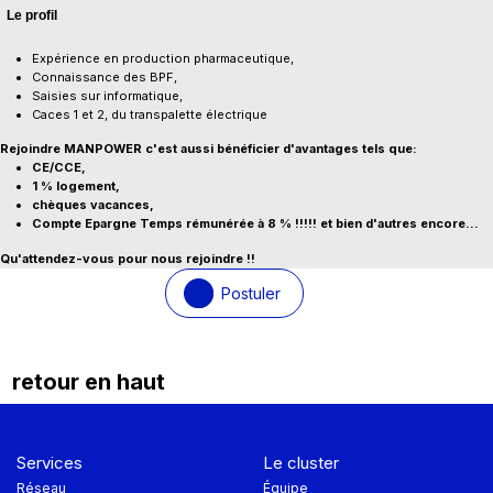
Le profil
Expérience en production pharmaceutique,
Connaissance des BPF,
Saisies sur informatique,
Caces 1 et 2, du transpalette électrique
Rejoindre MANPOWER c'est aussi bénéficier d'avantages tels que:
CE/CCE,
1 % logement,
chèques vacances,
Compte Epargne Temps rémunérée à 8 % !!!!! et bien d'autres encore...
Qu'attendez-vous pour nous rejoindre !!
Postuler
retour en haut
Services
Le cluster
Réseau
Équipe