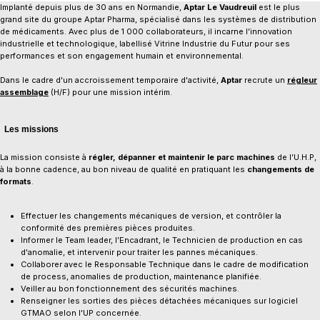
Implanté depuis plus de 30 ans en Normandie,
Aptar Le Vaudreuil
est le plus
grand site du groupe Aptar Pharma, spécialisé dans les systèmes de distribution
de médicaments. Avec plus de 1 000 collaborateurs, il incarne l’innovation
industrielle et technologique, labellisé
Vitrine Industrie du Futur
pour ses
performances et son engagement humain et environnemental.
Dans le cadre d'un accroissement temporaire d'activité,
Aptar
recrute un
régleur
assemblage
(H/F) pour une mission intérim.
Les missions
La mission consiste à
régler, dépanner et maintenir le parc machines
de l’U.H.P,
à la bonne cadence, au bon niveau de qualité en pratiquant les
changements de
formats
.
​Effectuer les changements mécaniques de version, et contrôler la
conformité des premières pièces produites.
Informer le Team leader, l’Encadrant, le Technicien de production en cas
d'anomalie, et intervenir pour traiter les pannes mécaniques.
Collaborer avec le Responsable Technique dans le cadre de modification
de process, anomalies de production, maintenance planifiée.
Veiller au bon fonctionnement des sécurités machines.
Renseigner les sorties des pièces détachées mécaniques sur logiciel
GTMAO selon l'UP concernée.