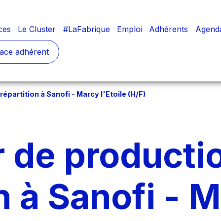
ces
Le Cluster
#LaFabrique
Emploi
Adhérents
Agend
ace adhérent
partition à Sanofi - Marcy l'Etoile (H/F)
 de producti
n à Sanofi - 