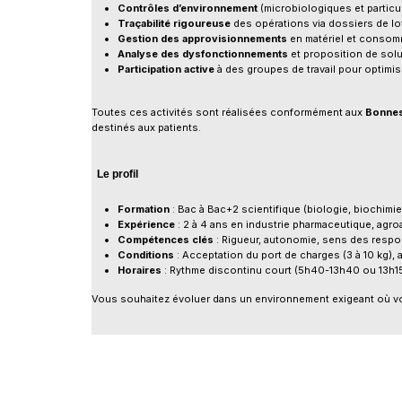
Contrôles d’environnement
(microbiologiques et particul
Traçabilité rigoureuse
des opérations via dossiers de lot
Gestion des approvisionnements
en matériel et consomm
Analyse des dysfonctionnements
et proposition de solu
Participation active
à des groupes de travail pour optimis
Toutes ces activités sont réalisées conformément aux
Bonnes
destinés aux patients.
Le profil
Formation
: Bac à Bac+2 scientifique (biologie, biochimie
Expérience
: 2 à 4 ans en industrie pharmaceutique, agro
Compétences clés
: Rigueur, autonomie, sens des responsa
Conditions
: Acceptation du port de charges (3 à 10 kg), 
Horaires
: Rythme discontinu court (5h40-13h40 ou 13h15-2
Vous souhaitez évoluer dans un environnement exigeant où votr