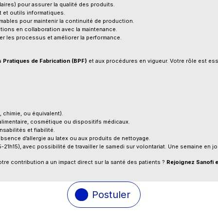
aires) pour assurer la qualité des produits.
 et outils informatiques.
ables pour maintenir la continuité de production.
tions en collaboration avec la maintenance.
er les processus et améliorer la performance.
 Pratiques de Fabrication (BPF)
et aux procédures en vigueur. Votre rôle est esse
, chimie, ou équivalent).
alimentaire, cosmétique ou dispositifs médicaux.
bilités et fiabilité.
absence d’allergie au latex ou aux produits de nettoyage.
1h15), avec possibilité de travailler le samedi sur volontariat. Une semaine en j
e contribution a un impact direct sur la santé des patients ?
Rejoignez Sanofi et
Postuler