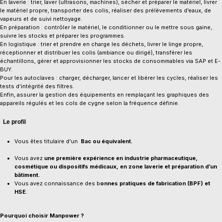
En laverie : trier, laver (ultrasons, machines), sécher et préparer le matériel, livrer
le matériel propre, transporter des colis, réaliser des prélèvements d’eaux, de
vapeurs et de suivi nettoyage.
En préparation : contrôler le matériel, le conditionner ou le mettre sous gaine,
suivre les stocks et préparer les programmes.
En logistique : trier et prendre en charge les déchets, livrer le linge propre,
réceptionner et distribuer les colis (ambiance ou dirigé), transférer les
échantillons, gérer et approvisionner les stocks de consommables via SAP et E-
BUY.
Pour les autoclaves : charger, décharger, lancer et libérer les cycles, réaliser les
tests d’intégrité des filtres.
Enfin, assurer la gestion des équipements en remplaçant les graphiques des
appareils régulés et les cols de cygne selon la fréquence définie.
Le profil
Vous êtes titulaire d'un
Bac ou équivalent.
Vous avez
une première expérience en industrie pharmaceutique,
cosmétique ou dispositifs médicaux, en zone laverie et préparation d’un
bâtiment.
Vous avez connaissance des b
onnes pratiques de fabrication (BPF) et
HSE
.
Pourquoi choisir Manpower ?