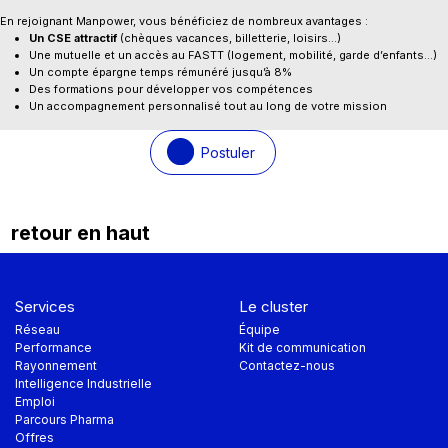
En rejoignant Manpower, vous bénéficiez de nombreux avantages :
Un CSE attractif
(chèques vacances, billetterie, loisirs…)
Une mutuelle et un accès au FASTT (logement, mobilité, garde d’enfants…)
Un compte épargne temps rémunéré jusqu’à 8%
Des formations pour développer vos compétences
Un accompagnement personnalisé tout au long de votre mission
Postuler
retour en haut
Services
Le cluster
Réseau
Équipe
Performance
Kit de communication
Rayonnement
Contactez-nous
Intelligence Industrielle
Emploi
Parcours Pharma
Offres