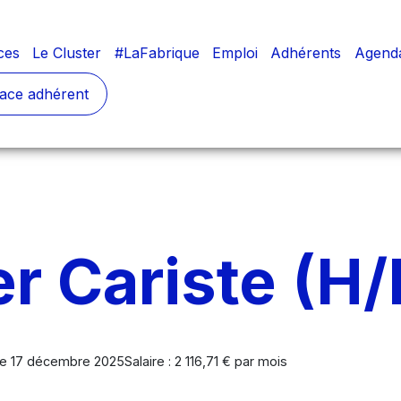
ces
Le Cluster
#LaFabrique
Emploi
Adhérents
Agend
ace adhérent
r Cariste (H/
 le 17 décembre 2025
Salaire : 2 116,71 € par mois