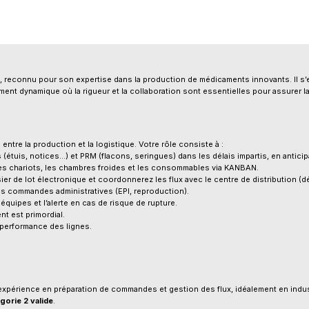
e, reconnu pour son expertise dans la production de médicaments innovants. Il s’e
ement dynamique où la rigueur et la collaboration sont essentielles pour assurer l
n entre la production et la logistique. Votre rôle consiste à :
(étuis, notices…) et PRM (flacons, seringues) dans les délais impartis, en anticip
 les chariots, les chambres froides et les consommables via KANBAN.
ier de lot électronique et coordonnerez les flux avec le centre de distribution (d
les commandes administratives (EPI, reproduction).
quipes et l’alerte en cas de risque de rupture.
t est primordial.
a performance des lignes.
ne expérience en préparation de commandes et gestion des flux, idéalement en indu
orie 2 valide
.