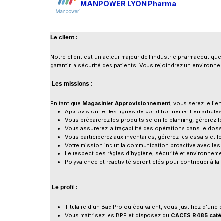
MANPOWER LYON Pharma
Le client :
Notre client est un acteur majeur de l’industrie pharmaceutiqu
garantir la sécurité des patients. Vous rejoindrez un environn
Les missions :
En tant que
Magasinier Approvisionnement
, vous serez le lie
Approvisionner les lignes de conditionnement en articles 
Vous préparerez les produits selon le planning, gérerez
Vous assurerez la traçabilité des opérations dans le doss
Vous participerez aux inventaires, gérerez les essais et 
Votre mission inclut la communication proactive avec les é
Le respect des règles d’hygiène, sécurité et environnemen
Polyvalence et réactivité seront clés pour contribuer à l
Le profil :
Titulaire d’un Bac Pro ou équivalent, vous justifiez d’u
Vous maîtrisez les BPF et disposez du
CACES R485 catég